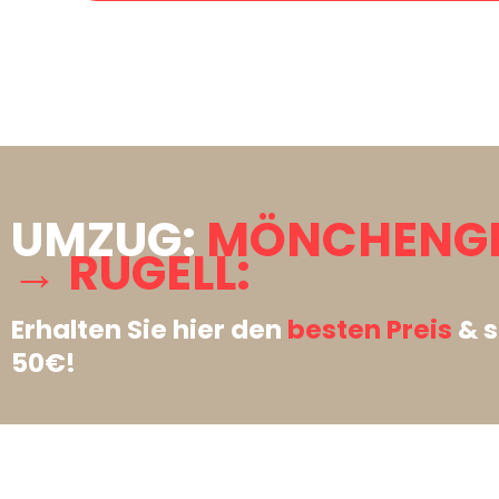
UMZUG:
MÖNCHENG
→ RUGELL:
Erhalten Sie hier den
besten Preis
& s
50€!