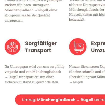
sicheren Umzugsservic
Preisen
für Ihren Umzug von
Mönchengladbach, der 
Mönchengladbach → Rugell, ohne
Habseligkeiten mit höc
Kompromisse bei der Qualität
behandelt.
einzugehen.
Sorgfältiger
Expr
Transport
Umz
Ihr Umzugsgut wird von uns sorgfältig
Nutzen Sie unseren E
verpackt und von Mönchengladbach
für eine schnelle und ef
→ Rugell transportiert, um einen
Übersiedlung von Mön
sicheren Zustand zu gewährleisten.
→ Rugell.
Umzug:
Mönchengladbach → Rugell
anfra