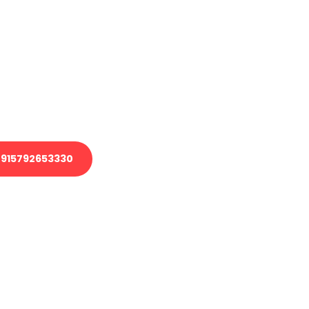
en?
 Transport oder benötigen eine
 Umzug?
ser Team aus Experten freut sich,
elfen!
915792653330
nverbindliche Anfrage senden