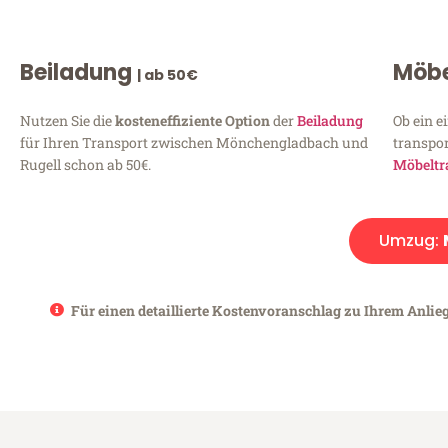
Beiladung
Möbe
| ab 50€
Nutzen Sie die
kosteneffiziente Option
der
Beiladung
Ob ein e
für Ihren Transport zwischen Mönchengladbach und
transpor
Rugell schon ab 50€.
Möbeltr
Umzug:
Für einen detaillierte Kostenvoranschlag zu Ihrem Anlie