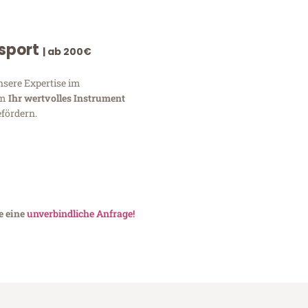
nsport
| ab 200€
nsere Expertise im
um
Ihr wertvolles Instrument
fördern.
e eine
unverbindliche Anfrage!