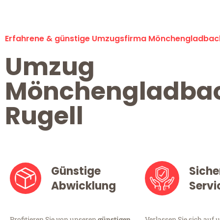
Erfahrene & günstige Umzugsfirma Mönchengladbac
Umzug
Mönchengladba
Rugell
Günstige
Siche
Abwicklung
Servi
Profitieren Sie von unseren
günstigen
Verlassen Sie sich auf 