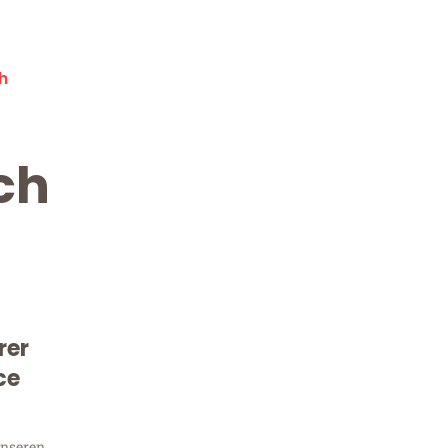
h
ch
rer
Kostenlose Beratung!
Sie 
ce
unseren