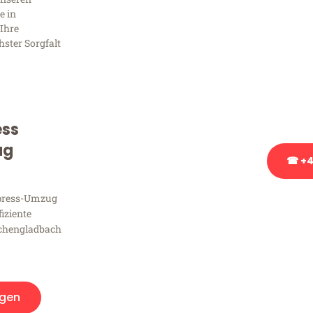
Frag
e in
Ihre
hster Sorgfalt
Sie haben Fragen zu Ihrem
Beratung bezüglich Ihres
Rufen Sie uns gerne an, un
Ihnen kostenlos weiterzuh
ess
ug
☎ +4
xpress-Umzug
Stattdessen eine u
fiziente
chengladbach
gen