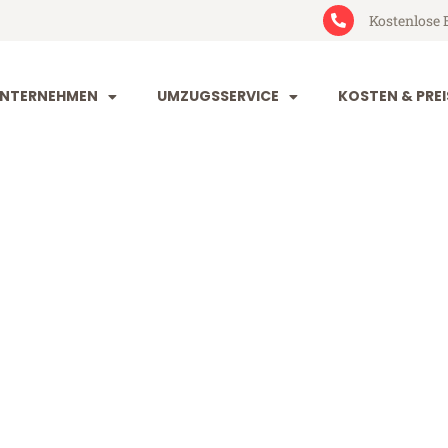
Kostenlose 
NTERNEHMEN
UMZUGSSERVICE
KOSTEN & PREI
ngladbach Ru
bach Rugell (ab 199€)