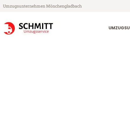
Umzugsunternehmen Mönchengladbach
UMZUGSU
Schmitt Umzugsservice aus Mönchengladbach
Umzug Mönche
Günstiger Umzug Mönchenglad