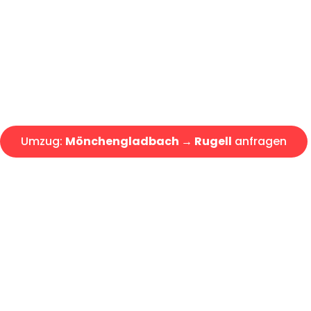
Express-Abwicklung in unter 2
Über 15 Jahre Erfahrung mit 
Angebot erhalten in unter 30 
Umzug:
Mönchengladbach → Rugell
anfragen
Alle Umzugsanfragen sind zu 100% kostenlos & unverbind