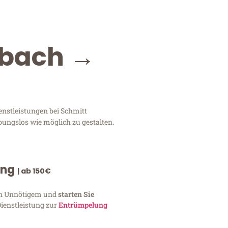
dbach →
enstleistungen bei Schmitt
bungslos wie möglich zu gestalten.
ung
| ab 150€
von Unnötigem und
starten Sie
Dienstleistung zur
Entrümpelung