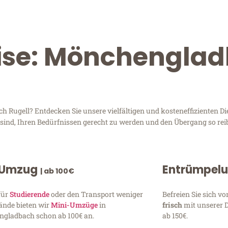
eise: Mönchengla
ugell? Entdecken Sie unsere vielfältigen und kosteneffizienten Di
sind, Ihren Bedürfnissen gerecht zu werden und den Übergang so rei
 Umzug
Entrümpel
| ab 100€
für
Studierende
oder den Transport weniger
Befreien Sie sich 
ände bieten wir
Mini-Umzüge
in
frisch
mit unserer 
gladbach schon ab 100€ an.
ab 150€.