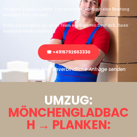
Sie haben Fragen zu Ihrem Transport oder benötigen eine Beratung
bezüglich Ihres Umzug?
Rufen Sie uns gerne an, unser Team aus Experten freut sich, Ihnen
kostenlos weiterzuhelfen!
☎ +4915792653330
Stattdessen eine unverbindliche Anfrage senden
UMZUG:
MÖNCHENGLADBAC
H → PLANKEN: