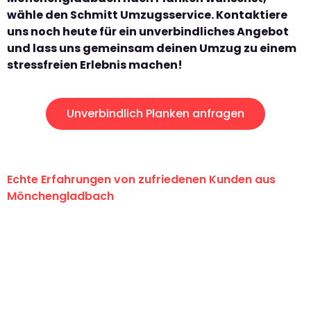
wähle den Schmitt Umzugsservice. Kontaktiere
uns noch heute für ein unverbindliches Angebot
und lass uns gemeinsam deinen Umzug zu einem
stressfreien Erlebnis machen!
Unverbindlich Planken anfragen
Echte Erfahrungen von zufriedenen Kunden aus
Mönchengladbach
"Erste Klasse! Ein großes Dankeschön
an das gesamte Team von Schmitt
Umzugsservice für ihren
außergewöhnlichen Service!"