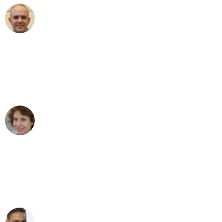
Frederik F.
Umzug in Mönchengladbach
"Besser hätte ich mir den Umzug von
Mönchengladbach nach Wien nicht
vorstellen können - DANKE!"
Maria W
Umzug von Mönchengladbach nach Wien
"Mein Klavier kam in unter 24 Stunden
ohne einen Kratzer an - ein
erstklassiger Service!"
Ümit Y.