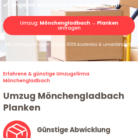
Angebot erhalten in unter 30 Minuten!
Umzug:
Mönchengladbach → Planken
anfragen
Alle Umzugsanfragen sind zu 100% kostenlos & unverbindlich!
Erfahrene & günstige Umzugsfirma
Mönchengladbach
Umzug Mönchengladbach
Planken
Günstige Abwicklung