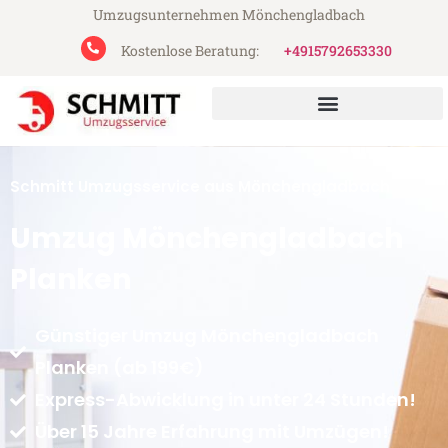
Umzugsunternehmen Mönchengladbach
Kostenlose Beratung:
+4915792653330
Schmitt Umzugsservice aus Mönchengladbach
Umzug Mönchengladbach
Planken
Günstiger Umzug Mönchengladbach
Planken (ab 199€)
Express-Abwicklung in unter 24 Stunden!
Über 15 Jahre Erfahrung mit Umzügen!