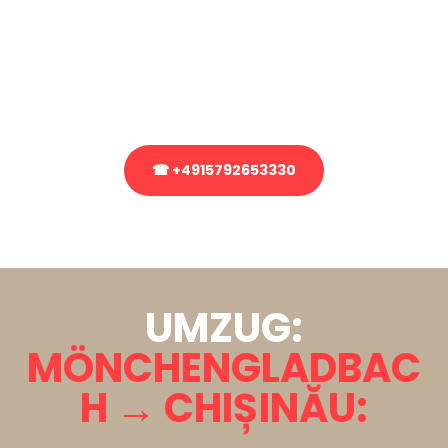
Sie haben Fragen zu Ihrem Transport oder benötigen eine Beratung
bezüglich Ihres Umzug?
Rufen Sie uns gerne an, unser Team aus Experten freut sich, Ihnen
kostenlos weiterzuhelfen!
☎ +4915792653330
Stattdessen eine unverbindliche Anfrage senden
UMZUG:
MÖNCHENGLADBAC
H → CHIȘINĂU: