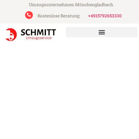
Umzugsunternehmen Mönchengladbach
Kostenlose Beratung:
+4915792653330
Schmitt Umzugsservice aus Mönchengladbach
Umzug Mönchengladbach
Chișinău
Günstiger Umzug Mönchengladbach
Chișinău (ab 199€)
Express-Abwicklung in unter 24 Stunden!
Über 15 Jahre Erfahrung mit Umzügen!