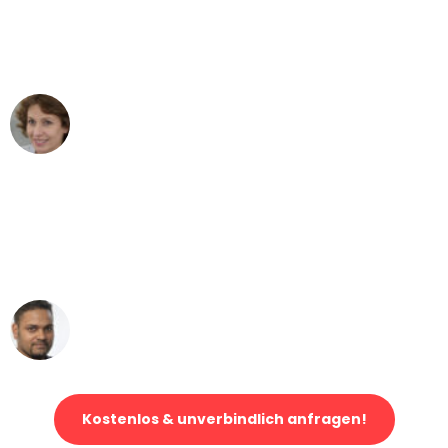
Mönchengladbach nach Wien nicht
vorstellen können - DANKE!"
Maria W
Umzug von Mönchengladbach nach Wien
"Mein Klavier kam in unter 24 Stunden
ohne einen Kratzer an - ein
erstklassiger Service!"
Ümit Y.
Klaviertransport in Mönchengladbach
Kostenlos & unverbindlich anfragen!