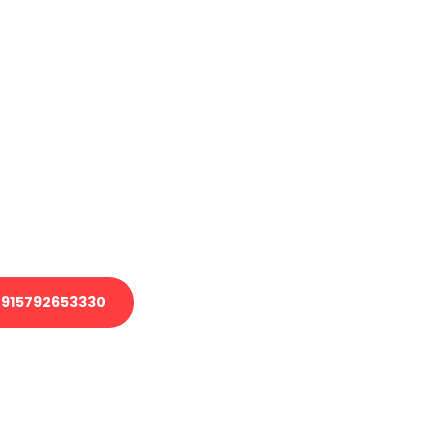
haben
en?
 Transport oder benötigen eine
 Umzug?
ser Team aus Experten freut sich,
elfen!
915792653330
nverbindliche Anfrage senden