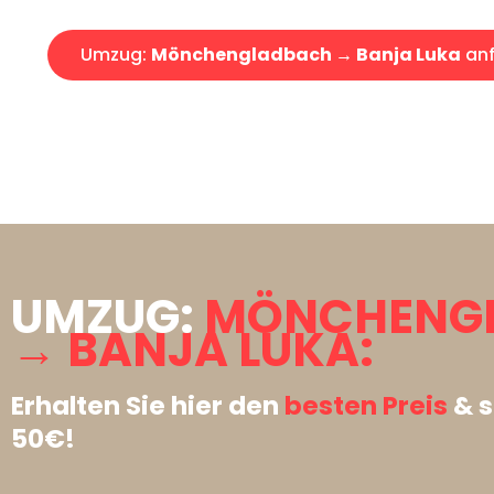
Umzug:
Mönchengladbach → Banja Luka
anf
UMZUG:
MÖNCHENG
→ BANJA LUKA:
Erhalten Sie hier den
besten Preis
& s
50€!