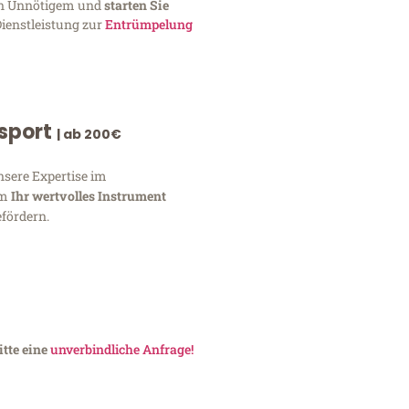
von Unnötigem und
starten Sie
Dienstleistung zur
Entrümpelung
nsport
| ab 200€
nsere Expertise im
um
Ihr wertvolles Instrument
fördern.
itte eine
unverbindliche Anfrage!