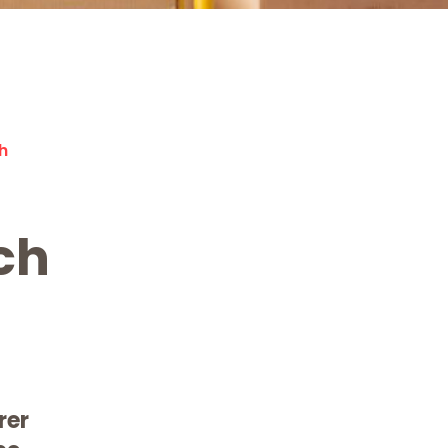
h
ch
rer
Kostenlose Beratung!