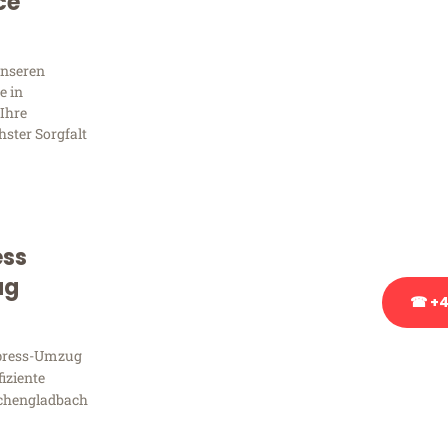
Sie 
ce
Frag
unseren
e in
Ihre
hster Sorgfalt
Sie haben Fragen zu Ihrem
Beratung bezüglich Ihres
Rufen Sie uns gerne an, un
Ihnen kostenlos weiterzuh
ess
ug
☎ +4
xpress-Umzug
Stattdessen eine u
fiziente
chengladbach