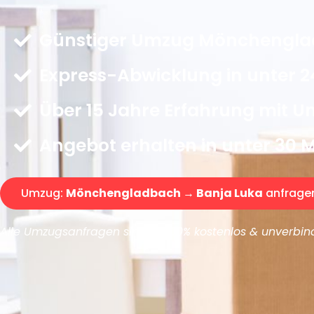
Günstiger Umzug Mönchenglad
Express-Abwicklung in unter 2
Über 15 Jahre Erfahrung mit 
Angebot erhalten in unter 30 
Umzug:
Mönchengladbach → Banja Luka
anfrage
Alle Umzugsanfragen sind zu 100% kostenlos & unverbind