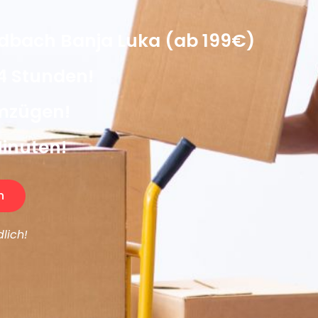
bach Banja Luka (ab 199€)
4 Stunden!
Umzügen!
Minuten!
n
lich!