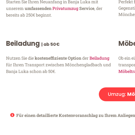
Starten Sie Ihren Neuanfang in Banja Luka mit
Perfekt 
Gegenst
unserem
umfassenden
Privatumzug
Service
, der
Mönchen
bereits ab 250€ beginnt.
Beiladung
Möbe
| ab 50€
Nutzen Sie die
kosteneffiziente Option
der
Beiladung
Ob ein e
für Ihren Transport zwischen Mönchengladbach und
transpor
Banja Luka schon ab 50€.
Möbeltr
Umzug:
Mö
Für einen detaillierte Kostenvoranschlag zu Ihrem Anliege