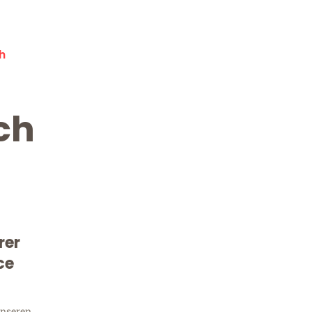
h
ch
rer
Kostenlose Beratung!
Sie 
ce
unseren