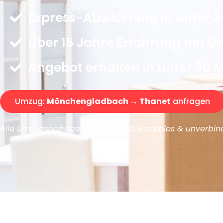
Express-Abwicklung in unter 2
Über 15 Jahre Erfahrung mit 
Angebot erhalten in unter 30 
Umzug:
Mönchengladbach → Thanet
anfragen
Alle Umzugsanfragen sind zu 100% kostenlos & unverbind