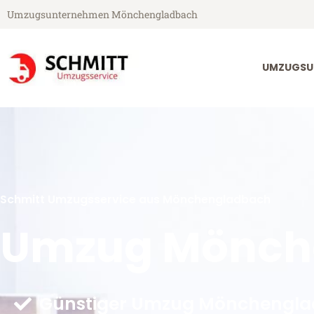
Umzugsunternehmen Mönchengladbach
UMZUGSU
Schmitt Umzugsservice aus Mönchengladbach
Umzug Mönch
Günstiger Umzug Mönchengla