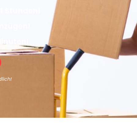
4 Stunden!
Umzügen!
Minuten!
lich!