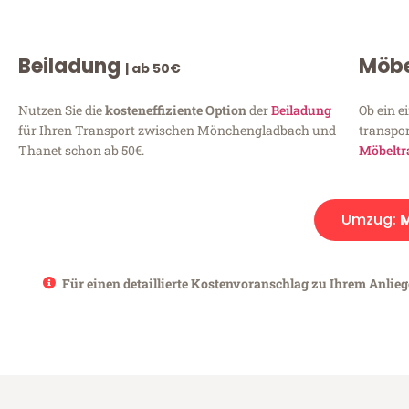
Beiladung
Möbe
| ab 50€
Nutzen Sie die
kosteneffiziente Option
der
Beiladung
Ob ein e
für Ihren Transport zwischen Mönchengladbach und
transpor
Thanet schon ab 50€.
Möbeltr
Umzug:
Für einen detaillierte Kostenvoranschlag zu Ihrem Anlie