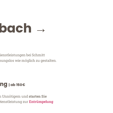
dbach →
enstleistungen bei Schmitt
bungslos wie möglich zu gestalten.
ung
| ab 150€
von Unnötigem und
starten Sie
Dienstleistung zur
Entrümpelung