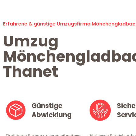
Erfahrene & günstige Umzugsfirma Mönchengladbac
Umzug
Mönchengladba
Thanet
Günstige
Siche
Abwicklung
Servi
Profitieren Sie von unseren
günstigen
Verlassen Sie sich auf 