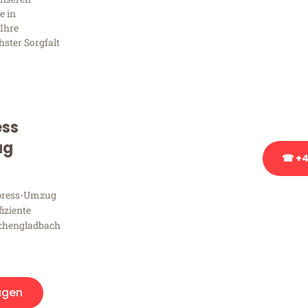
Frag
e in
Ihre
hster Sorgfalt
Sie haben Fragen zu Ihrem
Beratung bezüglich Ihres
Rufen Sie uns gerne an, un
Ihnen kostenlos weiterzuh
ess
ug
☎ +4
xpress-Umzug
Stattdessen eine u
fiziente
chengladbach
agen