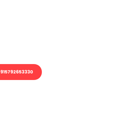
en?
 Transport oder benötigen eine
 Umzug?
ser Team aus Experten freut sich,
elfen!
915792653330
nverbindliche Anfrage senden