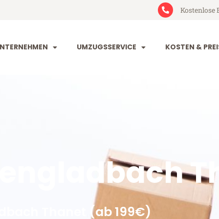
Kostenlose 
NTERNEHMEN
UMZUGSSERVICE
KOSTEN & PREI
engladbach T
dbach Thanet (ab 199€)