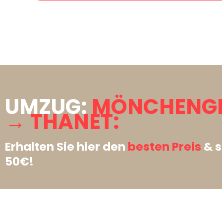
UMZUG:
MÖNCHENG
→ THANET:
Erhalten Sie hier den
besten Preis
& s
50€!