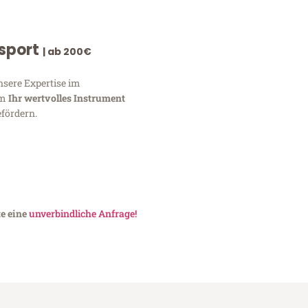
nsport
| ab 200€
nsere Expertise im
um
Ihr wertvolles Instrument
fördern.
te eine
unverbindliche Anfrage!