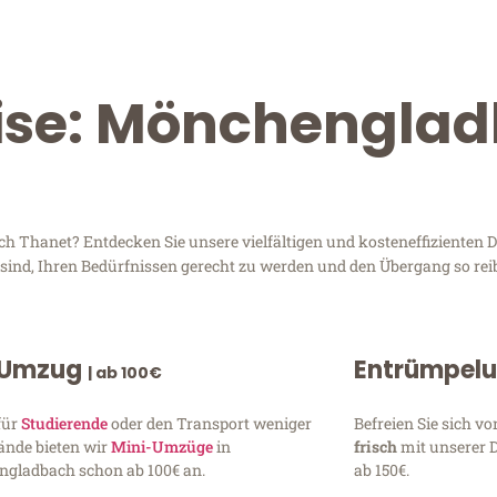
eise: Mönchengla
Thanet? Entdecken Sie unsere vielfältigen und kosteneffizienten Di
sind, Ihren Bedürfnissen gerecht zu werden und den Übergang so rei
 Umzug
Entrümpel
| ab 100€
für
Studierende
oder den Transport weniger
Befreien Sie sich 
ände bieten wir
Mini-Umzüge
in
frisch
mit unserer 
gladbach schon ab 100€ an.
ab 150€.