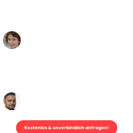
"Besser hätte ich mir den Umzug von
Mönchengladbach nach Wien nicht
vorstellen können - DANKE!"
Maria W
Umzug von Mönchengladbach nach Wien
"Mein Klavier kam in unter 24 Stunden
ohne einen Kratzer an - ein
erstklassiger Service!"
Ümit Y.
Klaviertransport in Mönchengladbach
Kostenlos & unverbindlich anfragen!