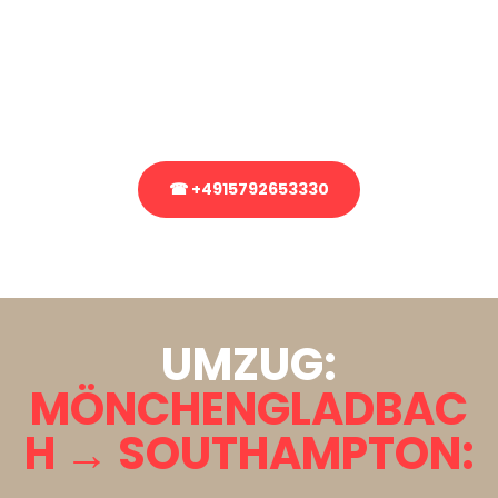
Sie haben Fragen zu Ihrem Transport oder benötigen eine Beratung
bezüglich Ihres Umzug?
Rufen Sie uns gerne an, unser Team aus Experten freut sich, Ihnen
kostenlos weiterzuhelfen!
☎ +4915792653330
Stattdessen eine unverbindliche Anfrage senden
UMZUG:
MÖNCHENGLADBAC
H → SOUTHAMPTON: