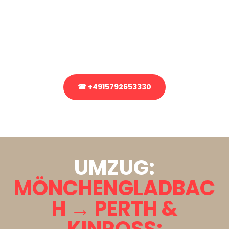
Sie haben Fragen zu Ihrem Transport oder benötigen eine Beratung
bezüglich Ihres Umzug?
Rufen Sie uns gerne an, unser Team aus Experten freut sich, Ihnen
kostenlos weiterzuhelfen!
☎ +4915792653330
Stattdessen eine unverbindliche Anfrage senden
UMZUG:
MÖNCHENGLADBAC
H → PERTH &