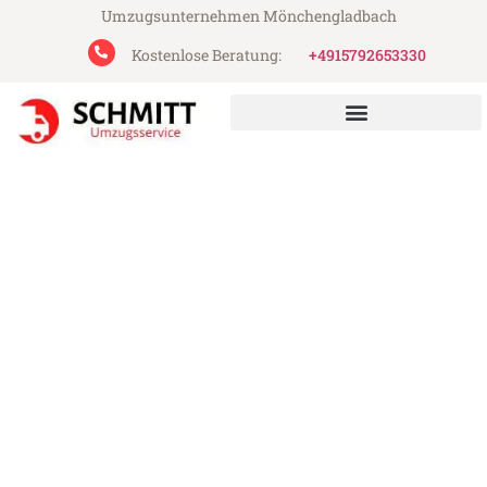
Umzugsunternehmen Mönchengladbach
Kostenlose Beratung:
+4915792653330
Schmitt Umzugsservice aus Mönchengladbach
Umzug Mönchengladbach
Perth & Kinross
Günstiger Umzug Mönchengladbach Perth
& Kinross (ab 199€)
Express-Abwicklung in unter 24 Stunden!
Über 15 Jahre Erfahrung mit Umzügen!