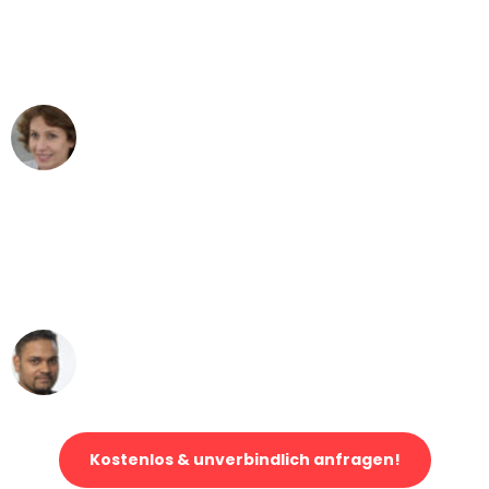
"Besser hätte ich mir den Umzug von
Mönchengladbach nach Wien nicht
vorstellen können - DANKE!"
Maria W
Umzug von Mönchengladbach nach Wien
"Mein Klavier kam in unter 24 Stunden
ohne einen Kratzer an - ein
erstklassiger Service!"
Ümit Y.
Klaviertransport in Mönchengladbach
Kostenlos & unverbindlich anfragen!