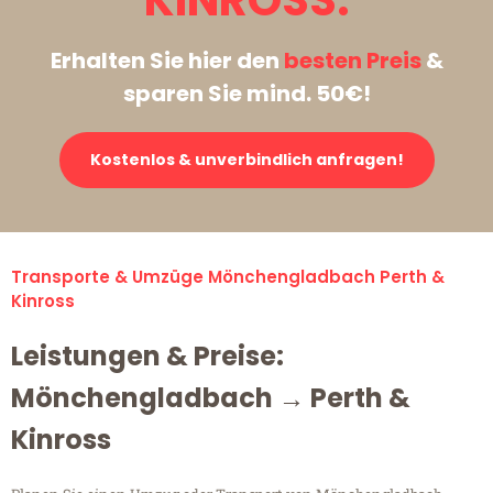
KINROSS:
Erhalten Sie hier den
besten Preis
&
sparen Sie mind. 50€!
Kostenlos & unverbindlich anfragen!
Transporte & Umzüge Mönchengladbach Perth &
Kinross
Leistungen & Preise:
Mönchengladbach → Perth &
Kinross