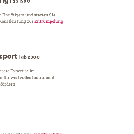
ung
| ab 150€
von Unnötigem und
starten Sie
Dienstleistung zur
Entrümpelung
nsport
| ab 200€
nsere Expertise im
um
Ihr wertvolles Instrument
fördern.