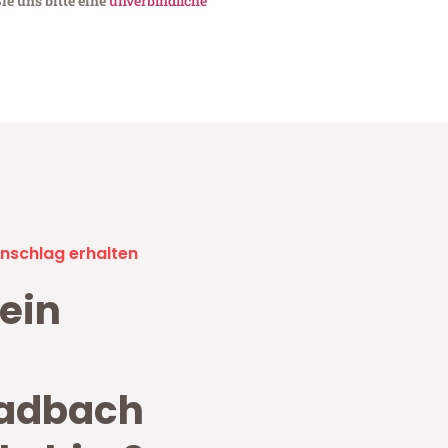
e uns bitte eine
unverbindliche
nschlag erhalten
ein
adbach