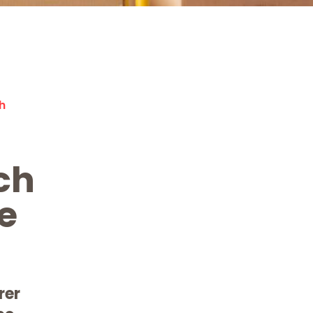
h
ch
e
rer
Kostenlose Beratung!