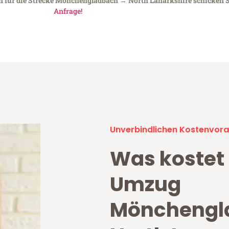
en für die Strecke Mönchengladbach → North Lanarkshire schicken Si
Anfrage!
Unverbindlichen Kostenvora
Was kostet 
Umzug
Mönchengl