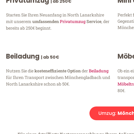
Privatumzug
Mini
| ab 250€
Starten Sie Ihren Neuanfang in North Lanarkshire
Perfekt 
Gegenst
mit unserem
umfassenden
Privatumzug
Service
, der
Mönchen
bereits ab 250€ beginnt.
Beiladung
Möbe
| ab 50€
Nutzen Sie die
kosteneffiziente Option
der
Beiladung
Ob ein e
für Ihren Transport zwischen Mönchengladbach und
transpor
North Lanarkshire schon ab 50€.
Möbeltr
80€.
Umzug:
Mönch