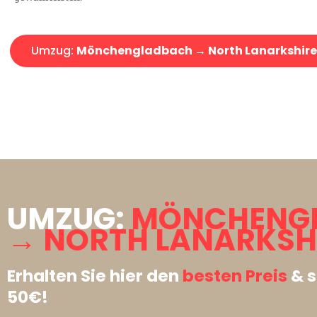
Umzug:
Mönchengladbach → North Lanarkshire
UMZUG:
MÖNCHENG
→ NORTH LANARKSHI
Erhalten Sie hier den
besten Preis
& s
50€!