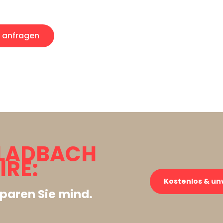
anfragen
LADBACH
RE:
Kostenlos & un
paren Sie mind.