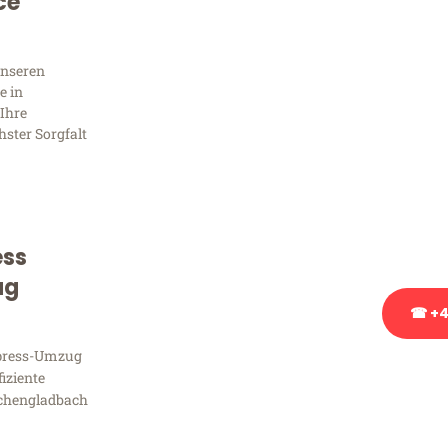
ce
Sie 
Frag
unseren
e in
Ihre
hster Sorgfalt
Sie haben Fragen zu Ihrem
Beratung bezüglich Ihres
Rufen Sie uns gerne an, un
Ihnen kostenlos weiterzuh
ess
ug
☎ +4
xpress-Umzug
Stattdessen eine u
fiziente
chengladbach