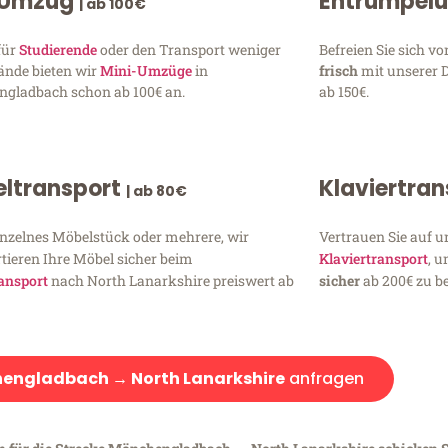
 Umzug
Entrümpel
| ab 100€
für
Studierende
oder den Transport weniger
Befreien Sie sich 
ände bieten wir
Mini-Umzüge
in
frisch
mit unserer 
gladbach schon ab 100€ an.
ab 150€.
ltransport
Klaviertra
| ab 80€
inzelnes Möbelstück oder mehrere, wir
Vertrauen Sie auf u
tieren Ihre Möbel sicher beim
Klaviertransport
, 
ansport
nach North Lanarkshire preiswert ab
sicher
ab 200€ zu be
engladbach → North Lanarkshire
anfragen