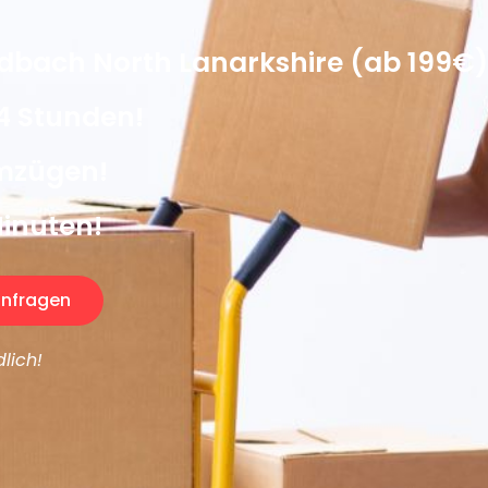
bach North Lanarkshire (ab 199€
4 Stunden!
Umzügen!
Minuten!
nfragen
lich!