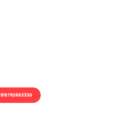
haben
en?
 Transport oder benötigen eine
 Umzug?
ser Team aus Experten freut sich,
elfen!
915792653330
nverbindliche Anfrage senden