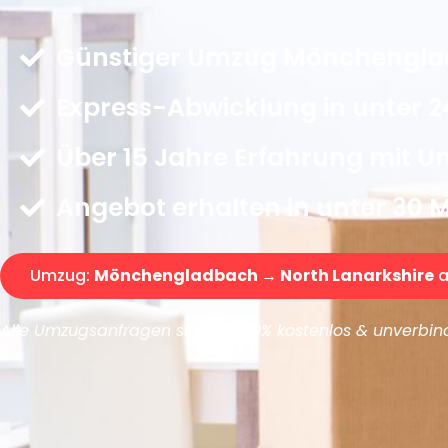
Günstiger Umzug Mönchenglad
Express-Abwicklung in unter 2
Über 15 Jahre Erfahrung mit 
Angebot erhalten in unter 30 
Umzug:
Mönchengladbach → North Lanarkshire
a
Alle Umzugsanfragen sind zu 100% kostenlos & unverbind