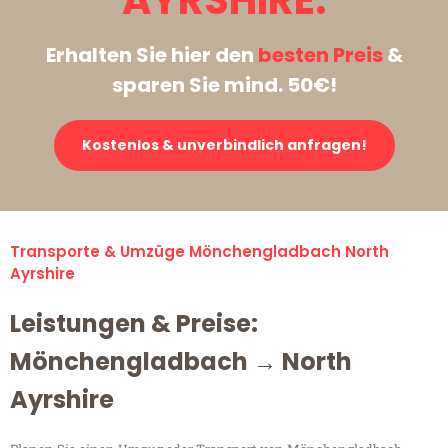
AYRSHIRE:
Erhalten Sie hier den
besten Preis
&
sparen Sie mind. 50€!
Kostenlos & unverbindlich anfragen!
Transporte & Umzüge Mönchengladbach North
Ayrshire
Leistungen & Preise:
Mönchengladbach → North
Ayrshire