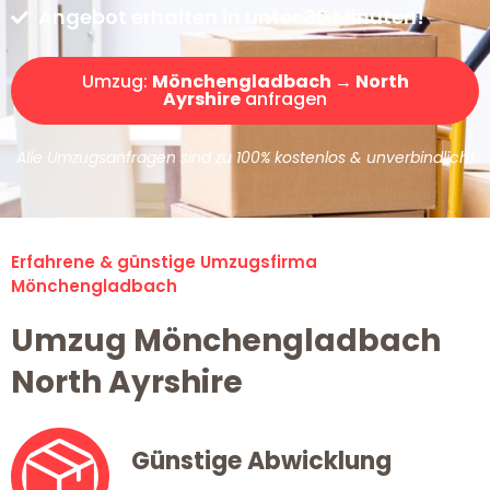
Angebot erhalten in unter 30 Minuten!
Umzug:
Mönchengladbach → North
Ayrshire
anfragen
Alle Umzugsanfragen sind zu 100% kostenlos & unverbindlich!
Erfahrene & günstige Umzugsfirma
Mönchengladbach
Umzug Mönchengladbach
North Ayrshire
Günstige Abwicklung