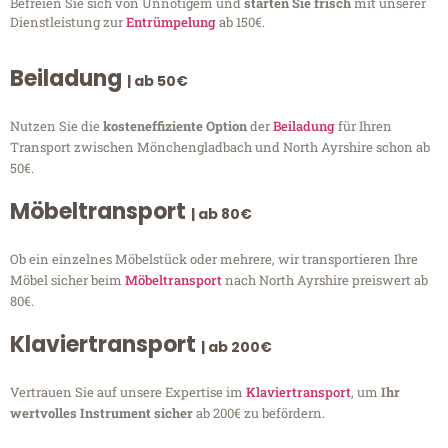
Befreien Sie sich von Unnötigem und
starten Sie frisch
mit unserer
Dienstleistung zur
Entrümpelung
ab 150€.
Beiladung
| ab 50€
Nutzen Sie die
kosteneffiziente Option
der
Beiladung
für Ihren
Transport zwischen Mönchengladbach und North Ayrshire schon ab
50€.
Möbeltransport
| ab 80€
Ob ein einzelnes Möbelstück oder mehrere, wir transportieren Ihre
Möbel sicher beim
Möbeltransport
nach North Ayrshire preiswert ab
80€.
Klaviertransport
| ab 200€
Vertrauen Sie auf unsere Expertise im
Klaviertransport
, um
Ihr
wertvolles Instrument sicher
ab 200€ zu befördern.