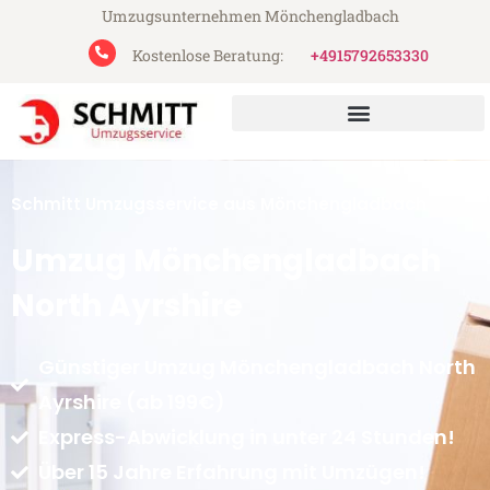
Umzugsunternehmen Mönchengladbach
Kostenlose Beratung:
+4915792653330
Schmitt Umzugsservice aus Mönchengladbach
Umzug Mönchengladbach
North Ayrshire
Günstiger Umzug Mönchengladbach North
Ayrshire (ab 199€)
Express-Abwicklung in unter 24 Stunden!
Über 15 Jahre Erfahrung mit Umzügen!