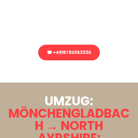
Sie haben Fragen zu Ihrem Transport oder benötigen eine Beratung
bezüglich Ihres Umzug?
Rufen Sie uns gerne an, unser Team aus Experten freut sich, Ihnen
kostenlos weiterzuhelfen!
☎ +4915792653330
Stattdessen eine unverbindliche Anfrage senden
UMZUG:
MÖNCHENGLADBAC
H → NORTH