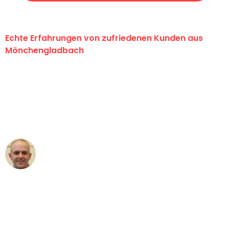
Echte Erfahrungen von zufriedenen Kunden aus
Mönchengladbach
"Erste Klasse! Ein großes Dankeschön
an das gesamte Team von Schmitt
Umzugsservice für ihren
außergewöhnlichen Service!"
Frederik F.
Umzug in Mönchengladbach
"Besser hätte ich mir den Umzug von
Mönchengladbach nach Wien nicht
vorstellen können - DANKE!"