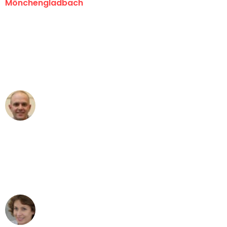
Mönchengladbach
"Erste Klasse! Ein großes Dankeschön
an das gesamte Team von Schmitt
Umzugsservice für ihren
außergewöhnlichen Service!"
Frederik F.
Umzug in Mönchengladbach
"Besser hätte ich mir den Umzug von
Mönchengladbach nach Wien nicht
vorstellen können - DANKE!"
Maria W
Umzug von Mönchengladbach nach Wien