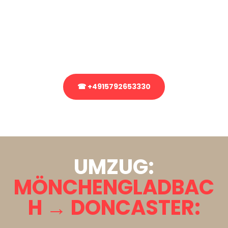
Sie haben Fragen zu Ihrem Transport oder benötigen eine Beratung
bezüglich Ihres Umzug?
Rufen Sie uns gerne an, unser Team aus Experten freut sich, Ihnen
kostenlos weiterzuhelfen!
☎ +4915792653330
Stattdessen eine unverbindliche Anfrage senden
UMZUG:
MÖNCHENGLADBAC
H → DONCASTER: