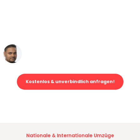
"Mein Klavier kam in unter 24 Stunden
ohne einen Kratzer an - ein
erstklassiger Service!"
Ümit Y.
Klaviertransport in Mönchengladbach
Kostenlos & unverbindlich anfragen!
Jetzt anfragen und der nächste glückliche Kunde werden. Alle
Umzugsanfragen sind zu
100% kostenlos & unverbindlich!
Nationale & Internationale Umzüge