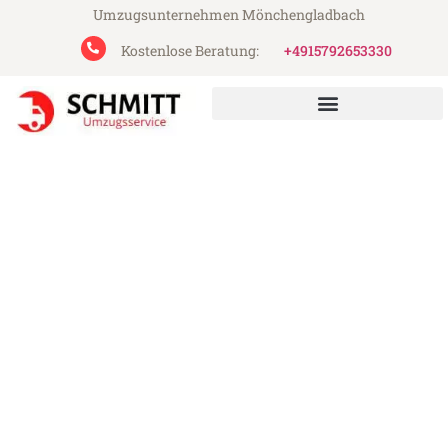
Umzugsunternehmen Mönchengladbach
Kostenlose Beratung:
+4915792653330
Schmitt Umzugsservice aus Mönchengladbach
Umzug Mönchengladbach
Doncaster
Günstiger Umzug Mönchengladbach
Doncaster (ab 199€)
Express-Abwicklung in unter 24 Stunden!
Über 15 Jahre Erfahrung mit Umzügen!