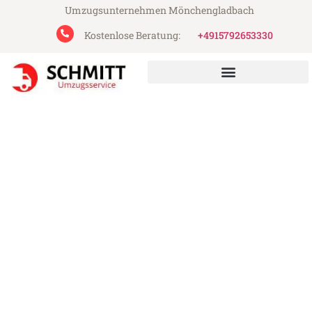
Umzugsunternehmen Mönchengladbach
Kostenlose Beratung:
+4915792653330
Schmitt Umzugsservice aus Mönchengladbach
Umzug Mönchengladbach
Bremerhaven
Günstiger Umzug Mönchengladbach
Bremerhaven (ab 199€)
Express-Abwicklung in unter 24 Stunden!
Über 15 Jahre Erfahrung mit Umzügen!