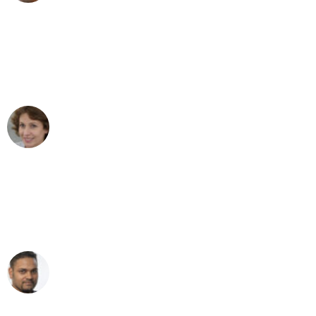
"Besser hätte ich mir den Umzug von
Mönchengladbach nach Wien nicht
vorstellen können - DANKE!"
Maria W
Umzug von Mönchengladbach nach Wien
"Mein Klavier kam in unter 24 Stunden
ohne einen Kratzer an - ein
erstklassiger Service!"
Ümit Y.
Klaviertransport in Mönchengladbach