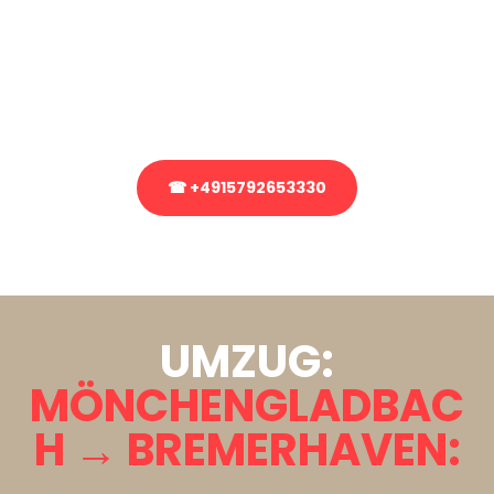
Sie haben Fragen zu Ihrem Transport oder benötigen eine Beratung
bezüglich Ihres Umzug?
Rufen Sie uns gerne an, unser Team aus Experten freut sich, Ihnen
kostenlos weiterzuhelfen!
☎ +4915792653330
Stattdessen eine unverbindliche Anfrage senden
UMZUG:
MÖNCHENGLADBAC
H → BREMERHAVEN: