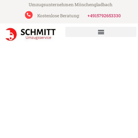
Umzugsunternehmen Mönchengladbach
Kostenlose Beratung:
+4915792653330
Schmitt Umzugsservice aus Mönchengladbach
Umzug Mönchengladbach
Bielefeld
Günstiger Umzug Mönchengladbach
Bielefeld (ab 199€)
Express-Abwicklung in unter 24 Stunden!
Über 15 Jahre Erfahrung mit Umzügen!