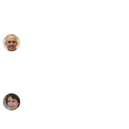
an das gesamte Team von Schmitt
Umzugsservice für ihren
außergewöhnlichen Service!"
Frederik F.
Umzug in Mönchengladbach
"Besser hätte ich mir den Umzug von
Mönchengladbach nach Wien nicht
vorstellen können - DANKE!"
Maria W
Umzug von Mönchengladbach nach Wien
"Mein Klavier kam in unter 24 Stunden