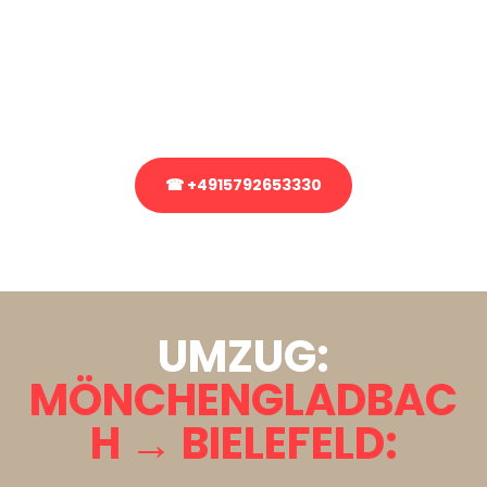
Sie haben Fragen zu Ihrem Transport oder benötigen eine Beratung
bezüglich Ihres Umzug?
Rufen Sie uns gerne an, unser Team aus Experten freut sich, Ihnen
kostenlos weiterzuhelfen!
☎ +4915792653330
Stattdessen eine unverbindliche Anfrage senden
UMZUG:
MÖNCHENGLADBAC
H → BIELEFELD: