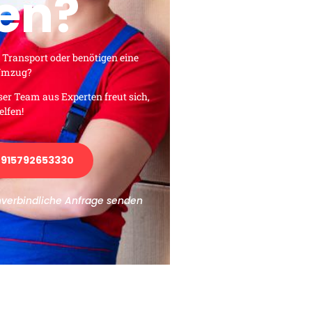
en?
 Transport oder benötigen eine
 Umzug?
ser Team aus Experten freut sich,
elfen!
915792653330
nverbindliche Anfrage senden