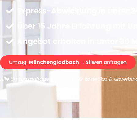
Express-Abwicklung in unter 2
Über 15 Jahre Erfahrung mit 
Angebot erhalten in unter 30 
Umzug:
Mönchengladbach → Sliwen
anfragen
Alle Umzugsanfragen sind zu 100% kostenlos & unverbind