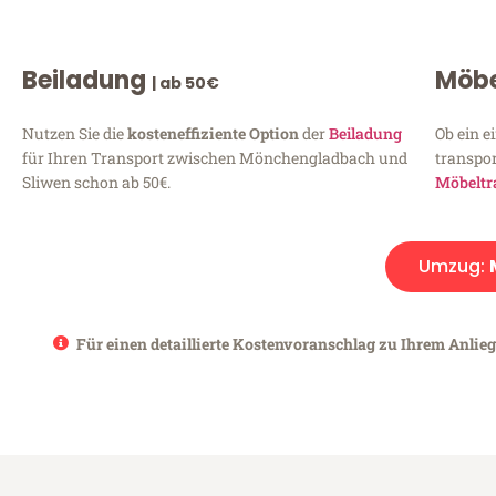
Beiladung
Möbe
| ab 50€
Nutzen Sie die
kosteneffiziente Option
der
Beiladung
Ob ein e
für Ihren Transport zwischen Mönchengladbach und
transpor
Sliwen schon ab 50€.
Möbeltr
Umzug:
Für einen detaillierte Kostenvoranschlag zu Ihrem Anlie