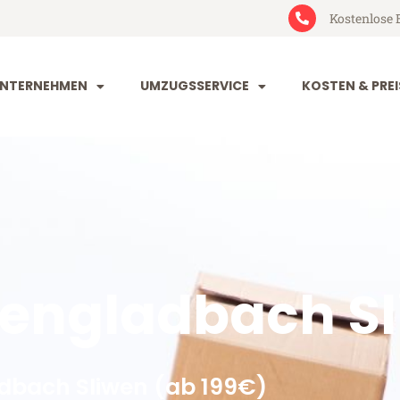
Kostenlose 
NTERNEHMEN
UMZUGSSERVICE
KOSTEN & PREI
ngladbach Sl
bach Sliwen (ab 199€)