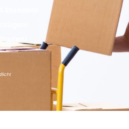
4 Stunden!
Umzügen!
Minuten!
lich!