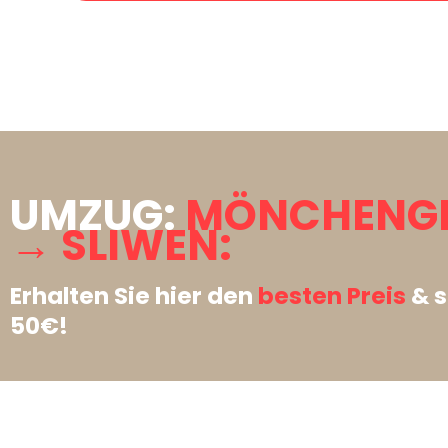
UMZUG:
MÖNCHENG
→ SLIWEN:
Erhalten Sie hier den
besten Preis
& s
50€!