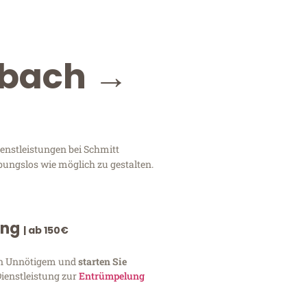
dbach →
enstleistungen bei Schmitt
bungslos wie möglich zu gestalten.
ung
| ab 150€
von Unnötigem und
starten Sie
Dienstleistung zur
Entrümpelung