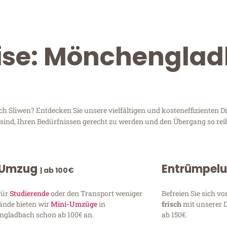
eise: Mönchengla
liwen? Entdecken Sie unsere vielfältigen und kosteneffizienten Di
sind, Ihren Bedürfnissen gerecht zu werden und den Übergang so rei
 Umzug
Entrümpel
| ab 100€
für
Studierende
oder den Transport weniger
Befreien Sie sich 
ände bieten wir
Mini-Umzüge
in
frisch
mit unserer 
gladbach schon ab 100€ an.
ab 150€.