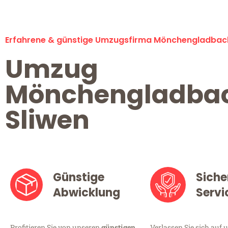
Erfahrene & günstige Umzugsfirma Mönchengladbac
Umzug
Mönchengladba
Sliwen
Günstige
Siche
Abwicklung
Servi
Profitieren Sie von unseren
günstigen
Verlassen Sie sich auf 