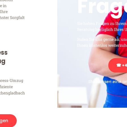
Frag
e in
Ihre
hster Sorgfalt
Sie haben Fragen zu Ihrem
Beratung bezüglich Ihres
Rufen Sie uns gerne an, un
Ihnen kostenlos weiterzuh
ess
ug
☎ +4
xpress-Umzug
Stattdessen eine u
fiziente
chengladbach
gen