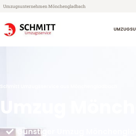
Umzugsunternehmen Mönchengladbach
UMZUGSU
Schmitt Umzugsservice aus Mönchengladbach
Umzug Mönche
Günstiger Umzug Mönchenglad