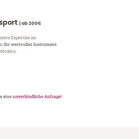
nsport
| ab 200€
nsere Expertise im
um
Ihr wertvolles Instrument
fördern.
e eine
unverbindliche Anfrage!