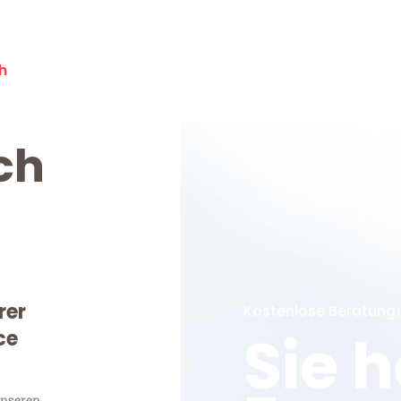
h
ch
rer
Kostenlose Beratung!
Sie 
ce
unseren